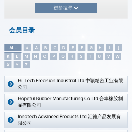
进阶搜寻
会员目录
ALL
#
A
B
C
D
E
F
G
H
I
J
K
L
M
N
O
P
Q
R
S
T
U
V
W
X
Y
Z
Hi-Tech Precision Industrial Ltd 中颖精密工业有限
公司
Hopeful Rubber Manufacturing Co Ltd 合丰橡胶制
品有限公司
Innotech Advanced Products Ltd 汇德产品发展有
限公司