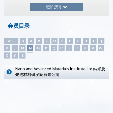
进阶搜寻
会员目录
ALL
#
A
B
C
D
E
F
G
H
I
J
K
L
M
N
O
P
Q
R
S
T
U
V
W
X
Y
Z
Nano and Advanced Materials Institute Ltd 纳米及
先进材料研发院有限公司