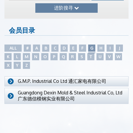
进阶搜寻
会员目录
ALL
#
A
B
C
D
E
F
G
H
I
J
K
L
M
N
O
P
Q
R
S
T
U
V
W
X
Y
Z
G.M.P. Industrial Co Ltd 通汇家电有限公司
Guangdong Dexin Mold & Steel Industrial Co, Ltd
广东德信模钢实业有限公司