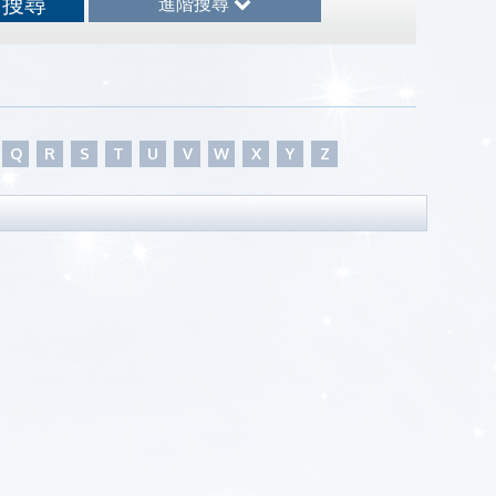
進階搜尋
Q
R
S
T
U
V
W
X
Y
Z