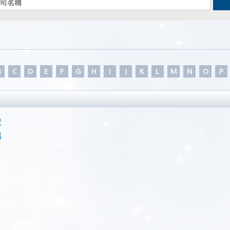
B
C
D
E
F
G
H
I
J
K
L
M
N
O
P
號
稱