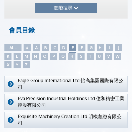
進階搜尋
會員目錄
ALL
#
A
B
C
D
E
F
G
H
I
J
K
L
M
N
O
P
Q
R
S
T
U
V
W
X
Y
Z
Eagle Group International Ltd 怡高集團國際有限公
司
Eva Precision Industrial Holdings Ltd 億和精密工業
控股有限公司
Exquisite Machinery Creation Ltd 明機創緻有限公
司