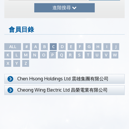
進階搜尋
會員目錄
ALL
#
A
B
C
D
E
F
G
H
I
J
K
L
M
N
O
P
Q
R
S
T
U
V
W
X
Y
Z
Chen Hsong Holdings Ltd 震雄集團有限公司
Cheong Wing Electric Ltd 昌榮電業有限公司