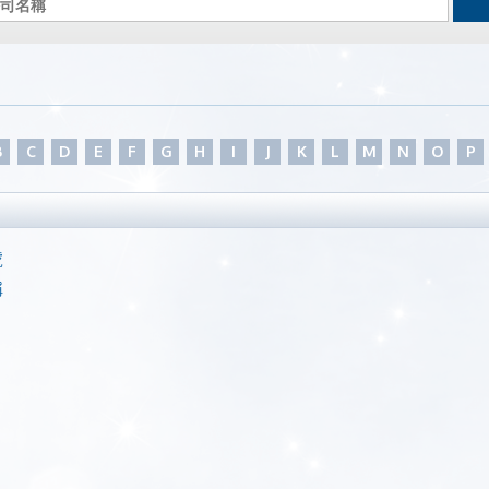
B
C
D
E
F
G
H
I
J
K
L
M
N
O
P
號
稱