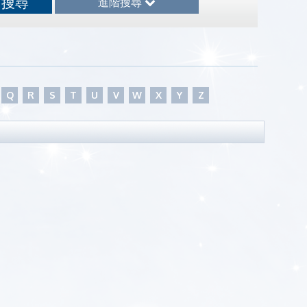
進階搜尋
Q
R
S
T
U
V
W
X
Y
Z