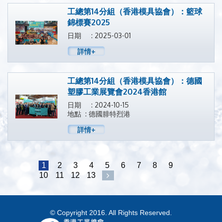
工總第14分組（香港模具協會）：籃球
錦標賽2025
日期 : 2025-03-01
詳情+
工總第14分組（香港模具協會）：德國
塑膠工業展覽會2024香港館
日期 : 2024-10-15
地點 : 德國腓特烈港
詳情+
1
2
3
4
5
6
7
8
9
10
11
12
13
© Copyright 2016. All Rights Reserved.